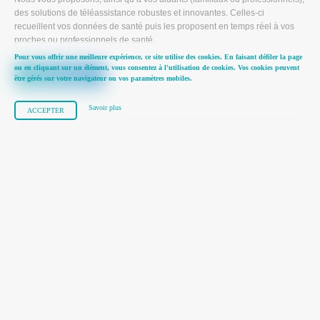
des solutions de téléassistance robustes et innovantes. Celles-ci
recueillent vos données de santé puis les proposent en temps réel à vos
proches ou professionnels de santé.
Pour vous offrir une meilleure expérience, ce site utilise des cookies. En faisant défiler la page
ou en cliquant sur un élément, vous consentez à l'utilisation de cookies. Vos cookies peuvent
En savoir plus
être gérés sur votre navigateur ou vos paramètres mobiles.
Savoir plus
ACCEPTER
Nous vous aidons à être attentif à
votre santé
Votre santé et votre sécurité sont des enjeux majeurs pour vous, mais
également pour vos proches. Cette sécurité vous apporte, à vous et à
votre entourage, confiance et sérénité. C’est dans cet objectif
qu’IDICARE propose ses solutions connectées, pratiques et simples.