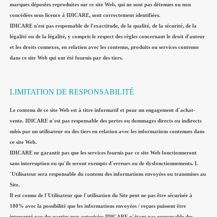
marques déposées reproduites sur ce site Web, qui ne sont pas détenues ou non
concédées sous licence à IDICARE, sont correctement identifiées.
IDICARE n'est pas responsable de l'exactitude, de la qualité, de la sécurité, de la
légalité ou de la légalité, y compris le respect des règles concernant le droit d'auteur
et les droits connexes, en relation avec les contenus, produits ou services contenus
dans ce site Web qui ont été fournis par des tiers.
LIMITATION DE RESPONSABILITÉ
Le contenu de ce site Web est à titre informatif et pour un engagement d´achat-
vente. IDICARE n´est pas responsable des pertes ou dommages directs ou indirects
subis par un utilisateur ou des tiers en relation avec les informations contenues dans
ce site Web.
IDICARE ne garantit pas que les services fournis par ce site Web fonctionneront
sans interruption ou qu´ils seront exempts d´erreurs ou de dysfonctionnements. L
´Utilisateur sera responsable du contenu des informations envoyées ou transmises au
Site.
Il est connu de l´Utilisateur que l´utilisation du Site peut ne pas être sécurisée à
100% avec la possibilité que les informations envoyées / reçues puissent être
intercepté par des parties non autorisées IDICARE n´étant pas responsable des